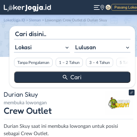
Pasang Loke
Gelap
LokerJogja.ID
>
Sleman
> Lowongan Crew Outlet di Durian Skuy
Lokasi
Lulusan
Tanpa Pengalaman
1 – 2 Tahun
3 – 4 Tahun
5 Tahun L
Durian Skuy
membuka lowongan
Crew Outlet
Durian Skuy saat ini membuka lowongan untuk posisi
sebagai Crew Outlet.