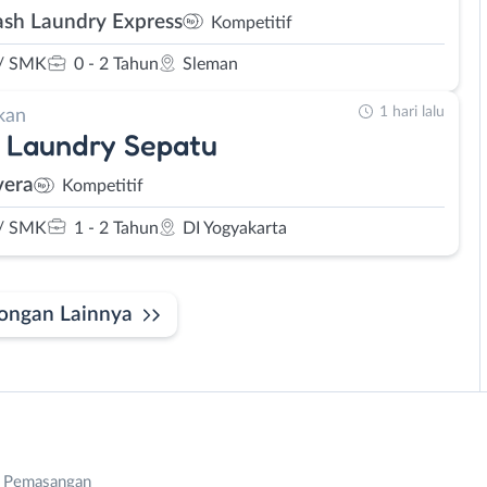
sh Laundry Express
Kompetitif
/ SMK
0 - 2 Tahun
Sleman
1 hari lalu
kan
 Laundry Sepatu
vera
Kompetitif
/ SMK
1 - 2 Tahun
DI Yogyakarta
ongan Lainnya
n Pemasangan