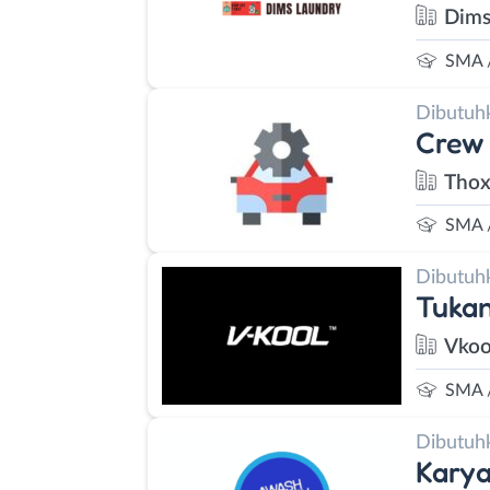
Dims
SMA 
Dibutuh
Crew 
Thox
SMA 
Dibutuh
Tukan
Vkoo
SMA 
Dibutuh
Karya