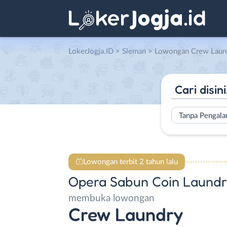
LokerJogja.ID
>
Sleman
> Lowongan Crew Laundry di Oper
Tanpa Pengal
Lowongan terbit 2 tahun lalu
Opera Sabun Coin Laundr
membuka lowongan
Crew Laundry