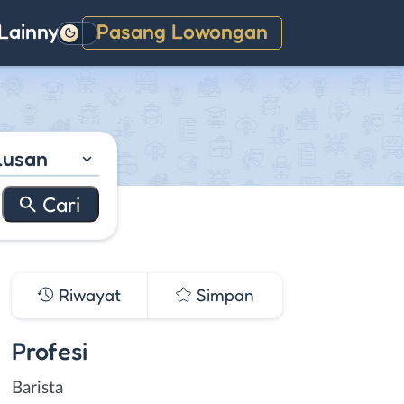
Lainnya
Pasang Lowongan
Gelap
lusan
Riwayat
Simpan
Profesi
Barista