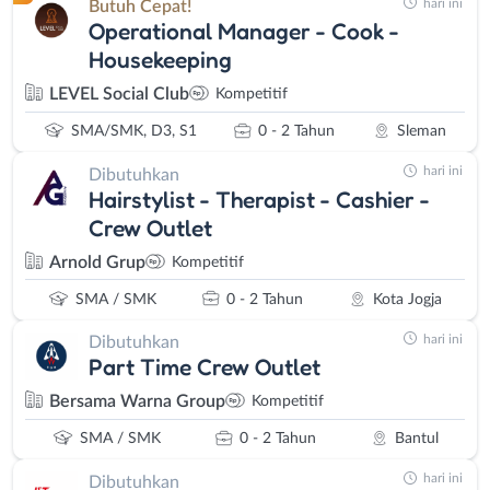
hari ini
Butuh Cepat!
Operational Manager - Cook -
Housekeeping
LEVEL Social Club
Kompetitif
SMA/SMK, D3, S1
0 - 2 Tahun
Sleman
hari ini
Dibutuhkan
Hairstylist - Therapist - Cashier -
Crew Outlet
Arnold Grup
Kompetitif
SMA / SMK
0 - 2 Tahun
Kota Jogja
hari ini
Dibutuhkan
Part Time Crew Outlet
Bersama Warna Group
Kompetitif
SMA / SMK
0 - 2 Tahun
Bantul
hari ini
Dibutuhkan