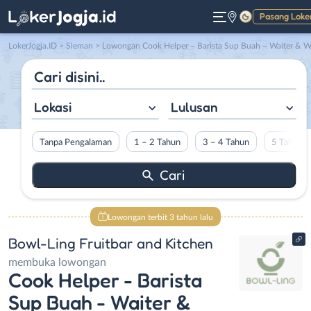
Pasang Loke
Gelap
LokerJogja.ID
>
Sleman
> Lowongan Cook Helper – Barista Sup Buah – Waiter & Waitress Part dan Full Time – Admin Gudang di Bowl-Ling Fruitbar and Kitchen
Lokasi
Lulusan
Tanpa Pengalaman
1 – 2 Tahun
3 – 4 Tahun
5 Tahun L
Lowongan terbit 3 tahun lalu
Bowl-Ling Fruitbar and Kitchen
membuka lowongan
Cook Helper - Barista
Sup Buah - Waiter &