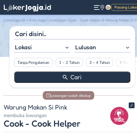
Pasang Loke
Gelap
LokerJogja.ID
>
Kota Jogja
> Lowongan Cook – Cook Helper di Warung Makan Si Pin
Lokasi
Lulusan
Tanpa Pengalaman
1 – 2 Tahun
3 – 4 Tahun
5 Tahun L
Lowongan sudah ditutup
Warung Makan Si Pink
membuka lowongan
Cook - Cook Helper