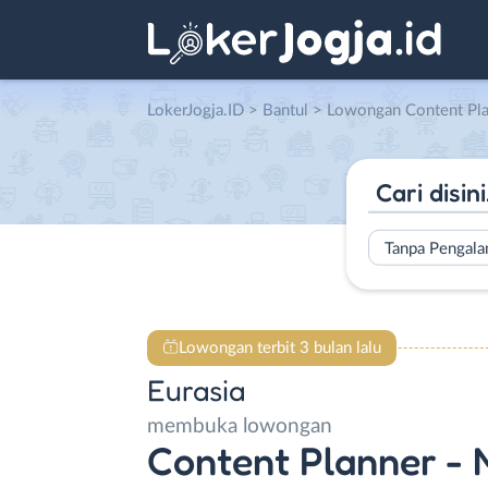
LokerJogja.ID
>
Bantul
> Lowongan Content Planner – Manager –
Tanpa Pengal
Lowongan terbit 3 bulan lalu
Eurasia
membuka lowongan
Content Planner - 