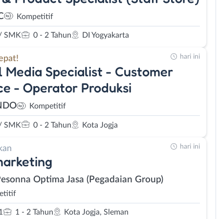
C
Kompetitif
/ SMK
0 - 2 Tahun
DI Yogyakarta
hari ini
epat!
l Media Specialist - Customer
ce - Operator Produksi
NDO
Kompetitif
/ SMK
0 - 2 Tahun
Kota Jogja
hari ini
kan
arketing
Pesonna Optima Jasa (Pegadaian Group)
titif
1
1 - 2 Tahun
Kota Jogja, Sleman