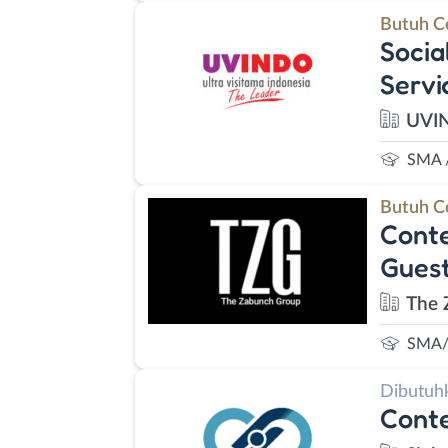
Butuh C
Socia
Servi
UVI
SMA 
Butuh C
Conte
Guest
The 
SMA/
Dibutuh
Conte