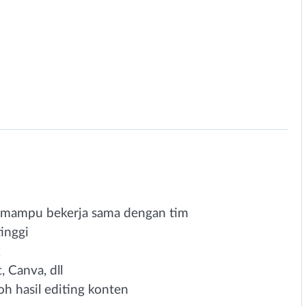
an mampu bekerja sama dengan tim
tinggi
k
 Canva, dll
h hasil editing konten