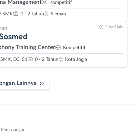
hma Management
Kompetitif
/ SMK
0 - 2 Tahun
Sleman
2 hari lalu
kan
 Sosmed
hony Training Center
Kompetitif
SMK, D3, S1
0 - 2 Tahun
Kota Jogja
ongan Lainnya
n Pemasangan