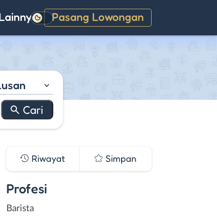
Lainnya
Pasang Lowongan
Gelap
lusan
Riwayat
Simpan
Profesi
Barista