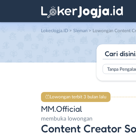
LokerJogja.ID
>
Sleman
> Lowongan Content Creator Socia
Tanpa Pengal
Lowongan terbit 3 bulan lalu
MM.Official
membuka lowongan
Content Creator So