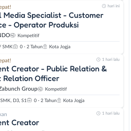
hari ini
epat!
l Media Specialist - Customer
ce - Operator Produksi
NDO
Kompetitif
/ SMK
0 - 2 Tahun
Kota Jogja
1 hari lalu
epat!
nt Creator - Public Relation &
 Relation Officer
Zabunch Group
Kompetitif
SMK, D3, S1
0 - 2 Tahun
Kota Jogja
1 hari lalu
kan
nt Creator