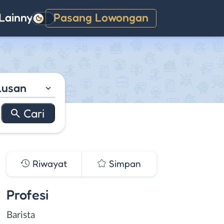
Lainnya
Pasang Lowongan
Gelap
lusan
Riwayat
Simpan
Profesi
Barista