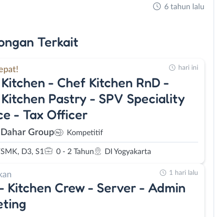
6 tahun lalu
ongan
Terkait
hari ini
epat!
Kitchen - Chef Kitchen RnD -
Kitchen Pastry - SPV Speciality
ce - Tax Officer
 Dahar Group
Kompetitif
SMK, D3, S1
0 - 2 Tahun
DI Yogyakarta
1 hari lalu
kan
 - Kitchen Crew - Server - Admin
ting