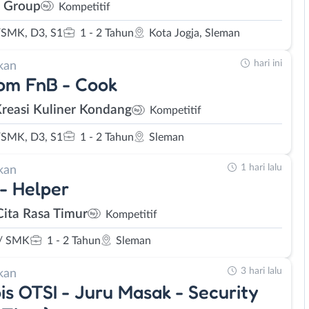
 Group
Kompetitif
SMK, D3, S1
1 - 2 Tahun
Kota Jogja, Sleman
hari ini
kan
om FnB - Cook
Kreasi Kuliner Kondang
Kompetitif
SMK, D3, S1
1 - 2 Tahun
Sleman
1 hari lalu
kan
- Helper
Cita Rasa Timur
Kompetitif
/ SMK
1 - 2 Tahun
Sleman
3 hari lalu
kan
is OTSI - Juru Masak - Security