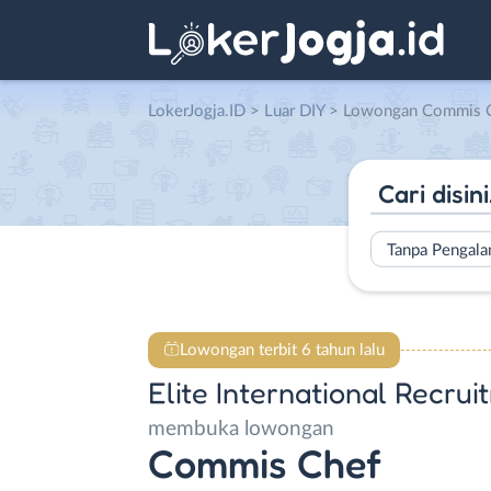
LokerJogja.ID
>
Luar DIY
> Lowongan Commis Chef di Elite I
Tanpa Pengal
Lowongan terbit 6 tahun lalu
Elite International Recrui
membuka lowongan
Commis Chef