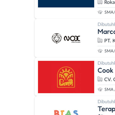
Roka
SMA/
Dibutuh
Marc
PT. 
SMA/
Dibutuh
Cook 
CV. 
SMA 
Dibutuh
Terap