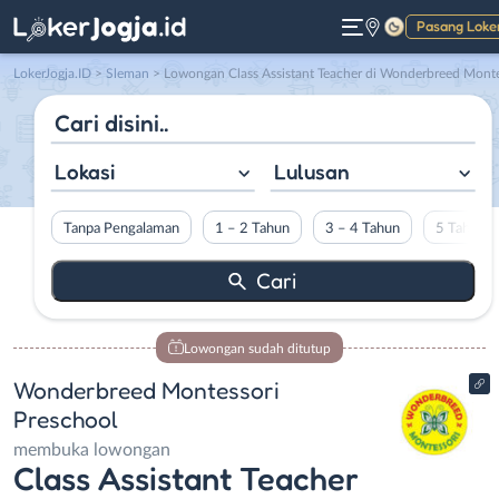
Pasang Loke
Gelap
LokerJogja.ID
>
Sleman
> Lowongan Class Assistant Teacher di Wonderbreed Montessori Preschoo
Lokasi
Lulusan
Tanpa Pengalaman
1 – 2 Tahun
3 – 4 Tahun
5 Tahun L
Lowongan sudah ditutup
Wonderbreed Montessori
Preschool
membuka lowongan
Class Assistant Teacher