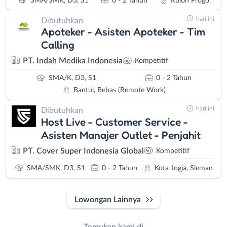
SMA/SMK, D3, S1
0 - 2 Tahun
Kulon Progo
hari ini
Dibutuhkan
Apoteker - Asisten Apoteker - Tim
Calling
PT. Indah Medika Indonesia
Kompetitif
SMA/K, D3, S1
0 - 2 Tahun
Bantul, Bebas (Remote Work)
hari ini
Dibutuhkan
Host Live - Customer Service -
Asisten Manajer Outlet - Penjahit
PT. Cover Super Indonesia Global
Kompetitif
SMA/SMK, D3, S1
0 - 2 Tahun
Kota Jogja, Sleman
Lowongan Lainnya
Temukan kami di