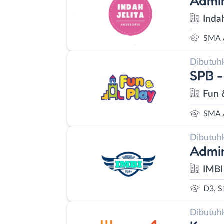
Admin
Indah
SMA 
Dibutuh
SPB 
Fun 
SMA 
Dibutuh
Admi
IMBI
D3, S
Dibutuh