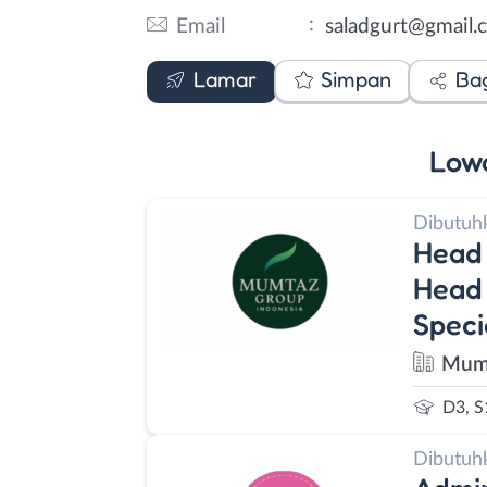
:
Email
saladgurt@gmail.
Email
Lamar
Simpan
Ba
Low
Dibutuh
Head 
Head 
Speci
Mumt
D3, S
Dibutuh