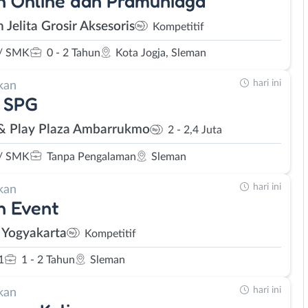
 Online dan Pramuniaga
 Jelita Grosir Aksesoris
Kompetitif
/ SMK
0 - 2 Tahun
Kota Jogja, Sleman
hari ini
kan
- SPG
& Play Plaza Ambarrukmo
2 - 2,4 Juta
/ SMK
Tanpa Pengalaman
Sleman
hari ini
kan
n Event
 Yogyakarta
Kompetitif
1
1 - 2 Tahun
Sleman
hari ini
kan