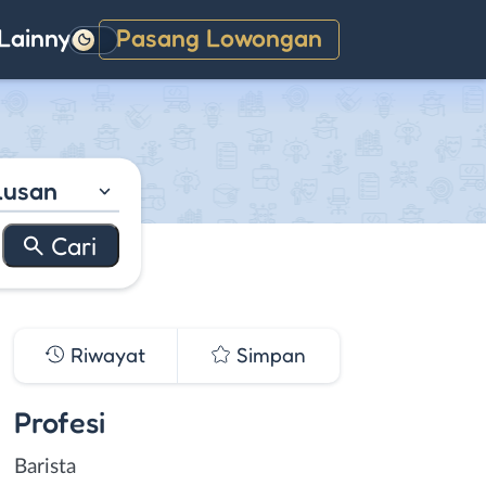
Lainnya
Pasang Lowongan
Gelap
lusan
Riwayat
Simpan
Profesi
Barista