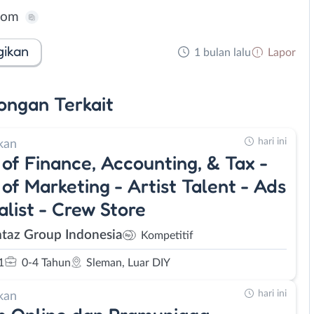
com
gikan
1 bulan lalu
Lapor
ongan
Terkait
hari ini
kan
of Finance, Accounting, & Tax -
of Marketing - Artist Talent - Ads
alist - Crew Store
az Group Indonesia
Kompetitif
1
0-4 Tahun
Sleman, Luar DIY
hari ini
kan