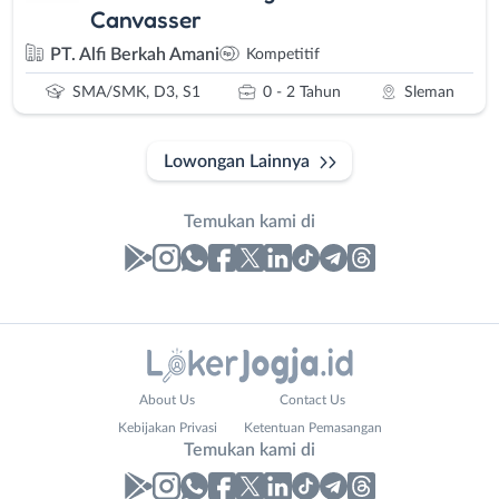
Canvasser
PT. Alfi Berkah Amani
Kompetitif
SMA/SMK, D3, S1
0 - 2 Tahun
Sleman
Lowongan Lainnya
Temukan kami di
Laporan
Lowongan
Administrasi
Bantul
Nama
About Us
Contact Us
Ahli
Bebas
Lengkap
*
Kebijakan Privasi
Ketentuan Pemasangan
Gizi
(Remote
Temukan kami di
Ahli
Work)
Kecantikan
Gunungkidul