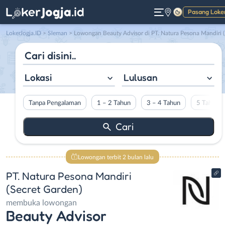
Pasang Loke
Gelap
LokerJogja.ID
>
Sleman
> Lowongan Beauty Advisor di PT. Natura Pesona Mandiri (Secret Garden)
Lokasi
Lulusan
Tanpa Pengalaman
1 – 2 Tahun
3 – 4 Tahun
5 Tahun L
Lowongan terbit 2 bulan lalu
PT. Natura Pesona Mandiri
(Secret Garden)
membuka lowongan
Beauty Advisor