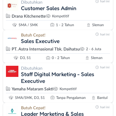
hari ini
Dibutuhkan
Customer Sales Admin
Drana Kitchenette
Kompetitif
SMA / SMK
1 - 2 Tahun
Sleman
hari ini
Butuh Cepat!
Sales Executive
PT. Astra Internasional Tbk. Daihatsu
2 - 6 Juta
D3, S1
0 - 2 Tahun
Sleman
hari ini
Dibutuhkan
Staff Digital Marketing - Sales
Executive
Yamaha Mataram Sakti
Kompetitif
SMA/SMK, D3, S1
Tanpa Pengalaman
Bantul
hari ini
Butuh Cepat!
Leader Marketing & Sales