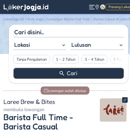
Pasang Loke
Gelap
LokerJogja.ID
>
Kota Jogja
> Lowongan Barista Full Time – Barista Casual di Laree Brew & Bite
Lokasi
Lulusan
Tanpa Pengalaman
1 – 2 Tahun
3 – 4 Tahun
5 Tahun L
Lowongan sudah ditutup
Laree Brew & Bites
membuka lowongan
Barista Full Time -
Barista Casual