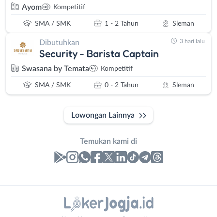
Ayom
Kompetitif
SMA / SMK
1 - 2 Tahun
Sleman
3 hari lalu
Dibutuhkan
Security - Barista Captain
Swasana by Temata
Kompetitif
SMA / SMK
0 - 2 Tahun
Sleman
Lowongan Lainnya
Temukan kami di
Laporan
Lowongan
Administrasi
Bantul
Nama