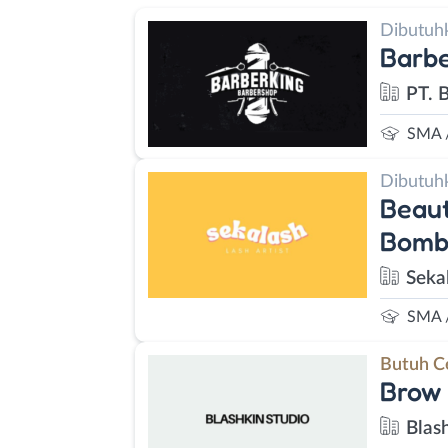
Dibutuh
Barbe
PT. 
SMA 
Dibutuh
Beaut
Bombe
Seka
SMA 
Butuh C
Brow 
Blas