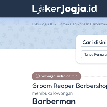
LokerJogja.ID
>
Sleman
> Lowongan Barberman di Groo
Tanpa Pengal
Lowongan sudah ditutup
Groom Reaper Barbersho
membuka lowongan
Barberman