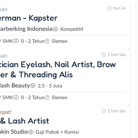
hari ini
kan
rman - Kapster
Barberking Indonesia
Kompetitif
/ SMK
0 - 2 Tahun
Sleman
2 hari lalu
kan
ician Eyelash, Nail Artist, Brow
r & Threading Alis
lash Beauty
2,5 - 5 Juta
/ SMK
0 - 2 Tahun
Sleman
2 hari lalu
epat!
& Lash Artist
hkin Studio
Gaji Pokok + Komisi