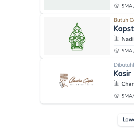
SMA 
Butuh C
Kapst
Nadi
SMA 
Dibutuh
Kasir 
Chan
SMA/
Low