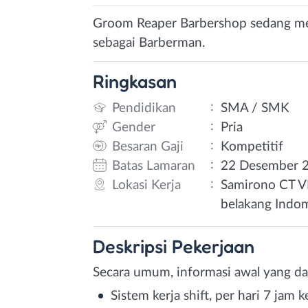
Groom Reaper Barbershop sedang me
sebagai Barberman.
Ringkasan
:
Pendidikan
SMA / SMK
:
Gender
Pria
:
Besaran Gaji
Kompetitif
:
Batas Lamaran
22 Desember 
:
Lokasi Kerja
Samirono CT V
belakang Indom
Deskripsi
Pekerjaan
Secara umum, informasi awal yang dap
Sistem kerja shift, per hari 7 jam k