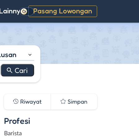
Lainnya
Pasang Lowongan
Gelap
lusan
Riwayat
Simpan
Profesi
Barista