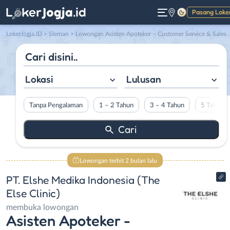
Pasang Loke
Gelap
LokerJogja.ID
>
Sleman
> Lowongan Asisten Apoteker – Customer Service & Sales Clinic di PT. Elshe Medika Indonesia (The Else Clinic)
Lokasi
Lulusan
Tanpa Pengalaman
1 – 2 Tahun
3 – 4 Tahun
5 Tahun L
Lowongan terbit 2 bulan lalu
PT. Elshe Medika Indonesia (The
Else Clinic)
membuka lowongan
Asisten Apoteker -