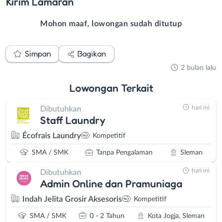
Kirim
Lamaran
Mohon maaf, lowongan sudah ditutup
Simpan
Bagikan
2 bulan lalu
Lowongan
Terkait
hari ini
Dibutuhkan
Staff Laundry
Écofrais Laundry
Kompetitif
SMA / SMK
Tanpa Pengalaman
Sleman
hari ini
Dibutuhkan
Admin Online dan Pramuniaga
Indah Jelita Grosir Aksesoris
Kompetitif
SMA / SMK
0 - 2 Tahun
Kota Jogja, Sleman