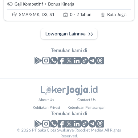
Gaji Kompetitif + Bonus Kinerja
SMA/SMK, D3, S1
0 - 2 Tahun
Kota Jogja
Lowongan Lainnya
Temukan kami di
Laporan
Lowongan
Administrasi
Bantul
Nama
About Us
Contact Us
Ahli
Bebas
Lengkap
*
Kebijakan Privasi
Ketentuan Pemasangan
Gizi
(Remote
Temukan kami di
Ahli
Work)
Kecantikan
Gunungkidul
© 2026 PT Saka Cipta Swakarya (Roocket Media). All Rights
No. Telp /
Analis
Kota
Reserved.