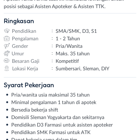
posisi sebagai Asisten Apoteker & Asisten TTK.
Ringkasan
:
Pendidikan
SMA/SMK, D3, S1
:
Pengalaman
1 - 2 Tahun
:
Gender
Pria/Wanita
:
Umur
Maks. 35 tahun
:
Besaran Gaji
Kompetitif
:
Lokasi Kerja
Sumbersari, Sleman, DIY
Syarat
Pekerjaan
Pria/wanita usia maksimal 35 tahun
Minimal pengalaman 1 tahun di apotek
Bersedia bekerja shift
Domisili Sleman Yogyakarta dan sekitarnya
Pendidikan D3 Farmasi untuk asisten apoteker
Pendidikan SMK Farmasi untuk ATK
Dapat bekerja sama dalam tim