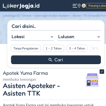
Pasang Loke
Gelap
LokerJogja.ID
>
Sleman
> Lowongan Asisten Apoteker – Asisten TTK di Apotek Yuma Farm
Lokasi
Lulusan
Tanpa Pengalaman
1 – 2 Tahun
3 – 4 Tahun
5 Tahun L
Apotek Yuma Farma
membuka lowongan
Asisten Apoteker -
Asisten TTK
Apotek Yuma Farma saat ini membuka lowongan untuk