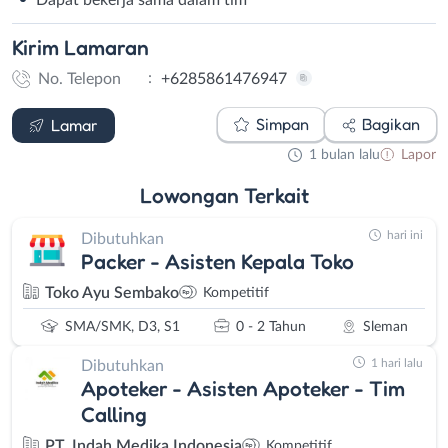
Kirim
Lamaran
:
No. Telepon
+6285861476947
WhatsApp
Simpan
Bagikan
Lamar
1 bulan lalu
Lapor
Lowongan
Terkait
hari ini
Dibutuhkan
Packer - Asisten Kepala Toko
Toko Ayu Sembako
Kompetitif
SMA/SMK, D3, S1
0 - 2 Tahun
Sleman
1 hari lalu
Dibutuhkan
Apoteker - Asisten Apoteker - Tim
Calling
PT. Indah Medika Indonesia
Kompetitif