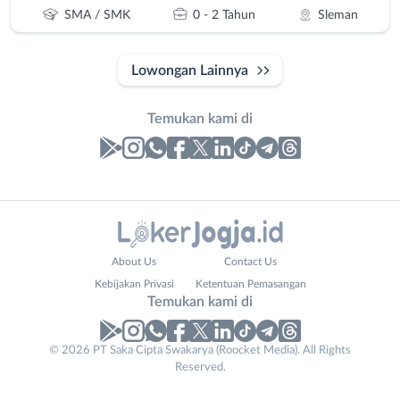
SMA / SMK
0 - 2 Tahun
Sleman
Lowongan Lainnya
Temukan kami di
Laporan
Lowongan
Administrasi
Bantul
Nama
About Us
Contact Us
Ahli
Bebas
Lengkap
*
Kebijakan Privasi
Ketentuan Pemasangan
Gizi
(Remote
Temukan kami di
Ahli
Work)
Kecantikan
Gunungkidul
© 2026 PT Saka Cipta Swakarya (Roocket Media). All Rights
No. Telp /
Analis
Kota
Reserved.
Email
WhatsApp
*
*
/
Jogja