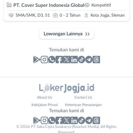
PT. Cover Super Indonesia Global
Kompetitif
SMA/SMK, D3, S1
0 - 2 Tahun
Kota Jogja, Sleman
Lowongan Lainnya
Temukan kami di
Laporan
Lowongan
Administrasi
Bantul
Business
Nama
About Us
Contact Us
Ahli
Bebas
Email
Lengkap
*
*
Kebijakan Privasi
Ketentuan Pemasangan
Gizi
(Remote
Temukan kami di
Ahli
Work)
Kecantikan
Gunungkidul
© 2026 PT Saka Cipta Swakarya (Roocket Media). All Rights
No. Telp /
Analis
Kota
Reserved.