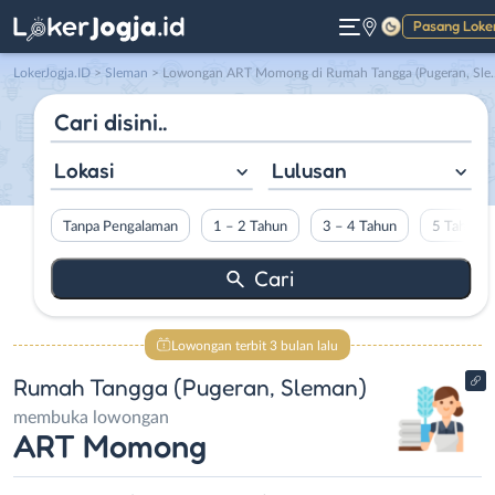
Pasang Loke
Gelap
LokerJogja.ID
>
Sleman
> Lowongan ART Momong di Rumah Tangga (Pugeran, Sleman)
Lokasi
Lulusan
Tanpa Pengalaman
1 – 2 Tahun
3 – 4 Tahun
5 Tahun L
Lowongan terbit 3 bulan lalu
Rumah Tangga (Pugeran, Sleman)
membuka lowongan
ART Momong