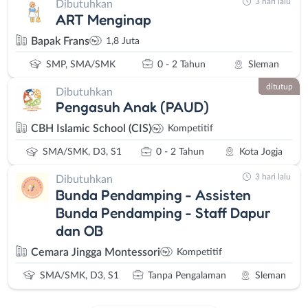
3 hari lalu
Dibutuhkan
ART Menginap
Bapak Frans
1,8 Juta
SMP, SMA/SMK
0 - 2 Tahun
Sleman
ditutup
Dibutuhkan
Pengasuh Anak (PAUD)
CBH Islamic School (CIS)
Kompetitif
SMA/SMK, D3, S1
0 - 2 Tahun
Kota Jogja
3 hari lalu
Dibutuhkan
Bunda Pendamping - Assisten
Bunda Pendamping - Staff Dapur
dan OB
Cemara Jingga Montessori
Kompetitif
SMA/SMK, D3, S1
Tanpa Pengalaman
Sleman