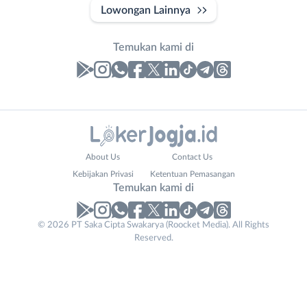
Lowongan Lainnya
Temukan kami di
Laporan
Lowongan
Administrasi
Bantul
Nama
About Us
Contact Us
Ahli
Bebas
Lengkap
*
Kebijakan Privasi
Ketentuan Pemasangan
Gizi
(Remote
Temukan kami di
Ahli
Work)
Kecantikan
Gunungkidul
© 2026 PT Saka Cipta Swakarya (Roocket Media). All Rights
No. Telp /
Analis
Kota
Reserved.
Email
WhatsApp
*
*
/
Jogja
Peneliti
Kulon
Kirim kode
Animator
Progo
Apoteker
Luar