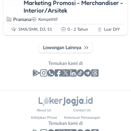
Marketing Promosi - Merchandiser -
Interior/Arsitek
Pramana
Kompetitif
SMA/SMK, D3, S1
0 - 2 Tahun
Luar DIY
Lowongan Lainnya
Temukan kami di
Laporan
Lowongan
Administrasi
Bantul
Nama
About Us
Contact Us
Ahli
Bebas
Lengkap
*
Kebijakan Privasi
Ketentuan Pemasangan
Gizi
(Remote
Temukan kami di
Ahli
Work)