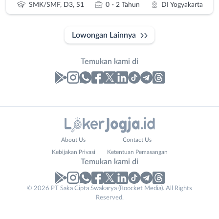
SMK/SMF, D3, S1
0 - 2 Tahun
DI Yogyakarta
Lowongan Lainnya
Temukan kami di
Laporan
Lowongan
Administrasi
Bantul
Nama
About Us
Contact Us
Ahli
Bebas
Lengkap
*
Kebijakan Privasi
Ketentuan Pemasangan
Gizi
(Remote
Temukan kami di
Ahli
Work)
Kecantikan
Gunungkidul
© 2026 PT Saka Cipta Swakarya (Roocket Media). All Rights
Company
No. Telp /
Analis
Kota
Reserved.
Name
Email
WhatsApp
*
*
*
/
Jogja
Peneliti
Kulon