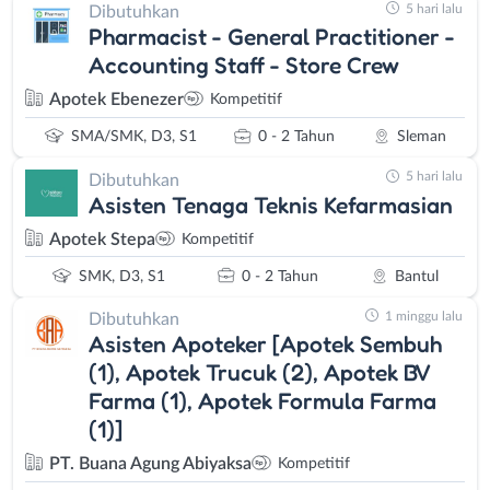
5 hari lalu
Dibutuhkan
Pharmacist - General Practitioner -
Accounting Staff - Store Crew
Apotek Ebenezer
Kompetitif
SMA/SMK, D3, S1
0 - 2 Tahun
Sleman
5 hari lalu
Dibutuhkan
Asisten Tenaga Teknis Kefarmasian
Apotek Stepa
Kompetitif
SMK, D3, S1
0 - 2 Tahun
Bantul
1 minggu lalu
Dibutuhkan
Asisten Apoteker [Apotek Sembuh
(1), Apotek Trucuk (2), Apotek BV
Farma (1), Apotek Formula Farma
(1)]
PT. Buana Agung Abiyaksa
Kompetitif