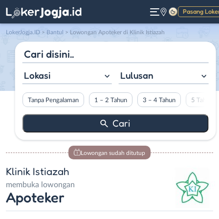
Pasang Loke
Gelap
LokerJogja.ID
>
Bantul
> Lowongan Apoteker di Klinik Istiazah
Lokasi
Lulusan
Tanpa Pengalaman
1 – 2 Tahun
3 – 4 Tahun
5 Tahun L
Lowongan sudah ditutup
Klinik Istiazah
membuka lowongan
Apoteker