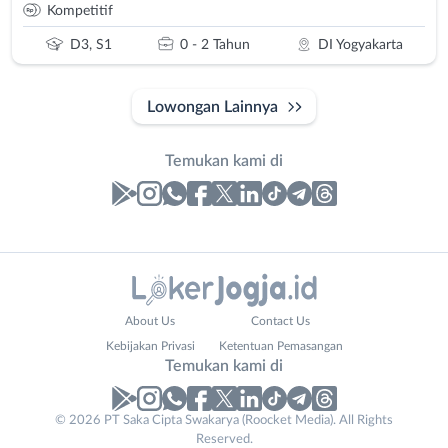
Kompetitif
D3, S1
0 - 2 Tahun
DI Yogyakarta
Lowongan Lainnya
Temukan kami di
Laporan
Lowongan
Administrasi
Bantul
Nama
About Us
Contact Us
Ahli
Bebas
Lengkap
*
Kebijakan Privasi
Ketentuan Pemasangan
Gizi
(Remote
Temukan kami di
Ahli
Work)
Kecantikan
Gunungkidul
© 2026 PT Saka Cipta Swakarya (Roocket Media). All Rights
No. Telp /
Analis
Kota
Reserved.