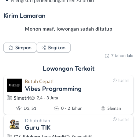
Mengikuti perkembangan tren Android
Kirim
Lamaran
Mohon maaf, lowongan sudah ditutup
Simpan
Bagikan
7 tahun lalu
Lowongan
Terkait
hari ini
Butuh Cepat!
Vibes Programming
Simetri
2,4 - 3 Juta
D3, S1
0 - 2 Tahun
Sleman
hari ini
Dibutuhkan
Guru TIK