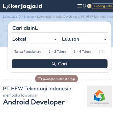
Pasang Loke
Gelap
LokerJogja.ID
>
Sleman
> Lowongan Android Developer di PT. HFW Teknologi Indonesia
Lokasi
Lulusan
Tanpa Pengalaman
1 – 2 Tahun
3 – 4 Tahun
5 Tahun L
Lowongan sudah ditutup
PT. HFW Teknologi Indonesia
membuka lowongan
Android Developer