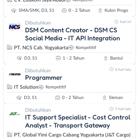
CV. Edukom Jaya Abadi
Kompetitif
SMA/SMK, D3, S1
0 - 2 Tahun
Kulon Progo
hari ini
Dibutuhkan
DSM Content Creator - DSM CS
Social Media - IT API Integration
PT. NCS Cab. Yogyakarta
Kompetitif
D3, S1
1 - 2 Tahun
Bantul
6 hari lalu
Dibutuhkan
Programmer
IT Solution
Kompetitif
D3, S1
0 - 2 Tahun
Sleman
5 hari lalu
Dibutuhkan
IT Support Specialist - Cost Control
Analyst - Transport Gateway
PT. Global Yimi Cargo Cabang Yogyakarta (J&T Cargo)