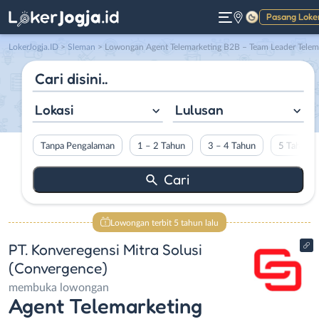
Pasang Loke
Gelap
LokerJogja.ID
>
Sleman
> Lowongan Agent Telemarketing B2B – Team Leader Telemarketing B2B di PT. Konveregensi Mitra Solusi (Convergence)
Lokasi
Lulusan
Tanpa Pengalaman
1 – 2 Tahun
3 – 4 Tahun
5 Tahun L
Lowongan terbit 5 tahun lalu
PT. Konveregensi Mitra Solusi
(Convergence)
membuka lowongan
Agent Telemarketing