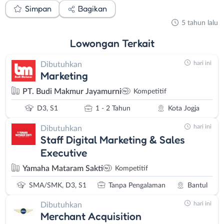
Simpan
Bagikan
5 tahun lalu
Lowongan
Terkait
hari ini
Dibutuhkan
Marketing
PT. Budi Makmur Jayamurni
Kompetitif
D3, S1
1 - 2 Tahun
Kota Jogja
hari ini
Dibutuhkan
Staff Digital Marketing & Sales
Executive
Yamaha Mataram Sakti
Kompetitif
SMA/SMK, D3, S1
Tanpa Pengalaman
Bantul
hari ini
Dibutuhkan
Merchant Acquisition