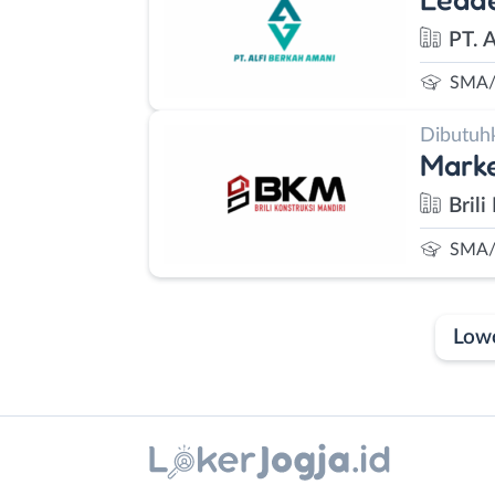
PT. 
SMA/
Dibutuh
Marke
Brili
SMA/
Low
Laporan
Lowongan
Administrasi
Bantul