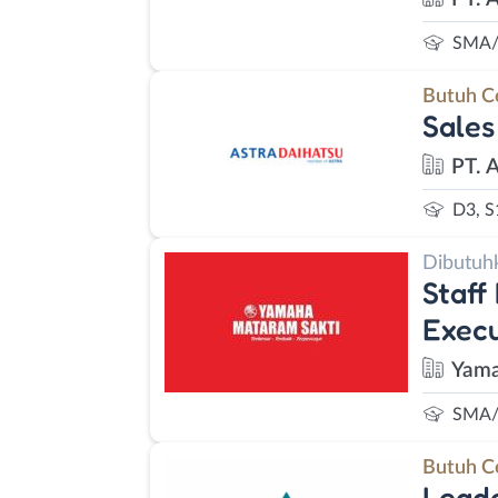
SMA/
Butuh C
Sales
PT. 
D3, S
Dibutuh
Staff
Execu
Yama
SMA/
Butuh C
Leade