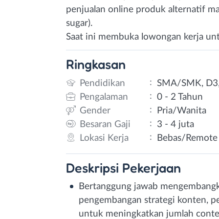
penjualan online produk alternatif m
sugar).
Saat ini membuka lowongan kerja untuk
Ringkasan
:
Pendidikan
SMA/SMK, D3,
:
Pengalaman
0 - 2 Tahun
:
Gender
Pria/Wanita
:
Besaran Gaji
3 - 4 juta
:
Lokasi Kerja
Bebas/Remote
Deskripsi
Pekerjaan
Bertanggung jawab mengembangkan 
pengembangan strategi konten, pen
untuk meningkatkan jumlah conte