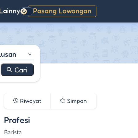
Lainnya
Pasang Lowongan
Gelap
lusan
Riwayat
Simpan
Profesi
Barista