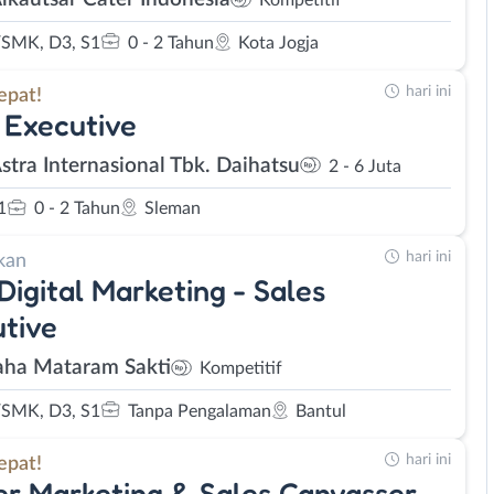
Kompetitif
SMK, D3, S1
0 - 2 Tahun
Kota Jogja
hari ini
epat!
 Executive
Astra Internasional Tbk. Daihatsu
2 - 6 Juta
1
0 - 2 Tahun
Sleman
hari ini
kan
 Digital Marketing - Sales
tive
ha Mataram Sakti
Kompetitif
SMK, D3, S1
Tanpa Pengalaman
Bantul
hari ini
epat!
r Marketing & Sales Canvasser