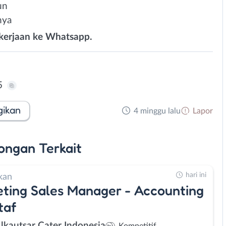
un
nya
ekerjaan ke Whatsapp.
5
gikan
4 minggu lalu
Lapor
ongan
Terkait
hari ini
kan
ting Sales Manager - Accounting
taf
Alkautsar Cater Indonesia