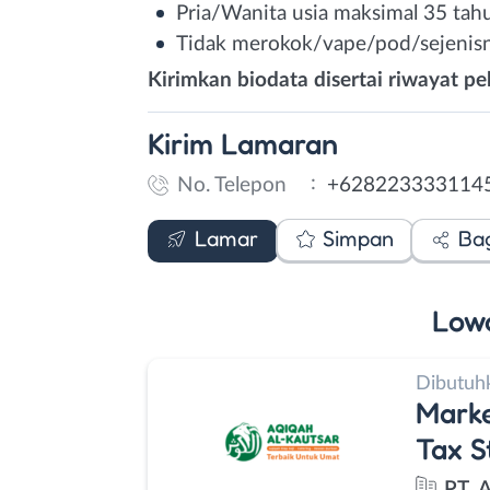
Pria/Wanita usia maksimal 35 tah
Tidak merokok/vape/pod/sejenis
Kirimkan biodata disertai riwayat p
Kirim
Lamaran
:
No. Telepon
+628223333114
WhatsApp
Lamar
Simpan
Ba
Low
Dibutuh
Marke
Tax S
PT. 