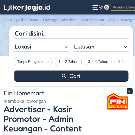
Pasang Loke
Gelap
LokerJogja.ID
>
Bantul
> Lowongan Advertiser – Kasir Promotor – Admin Keuangan – Content Specialist – Admin Marketplace di Fin Homemar
Lokasi
Lulusan
Tanpa Pengalaman
1 – 2 Tahun
3 – 4 Tahun
5 Tahun L
Fin Homemart
membuka lowongan
Advertiser - Kasir
Promotor - Admin
Keuangan - Content