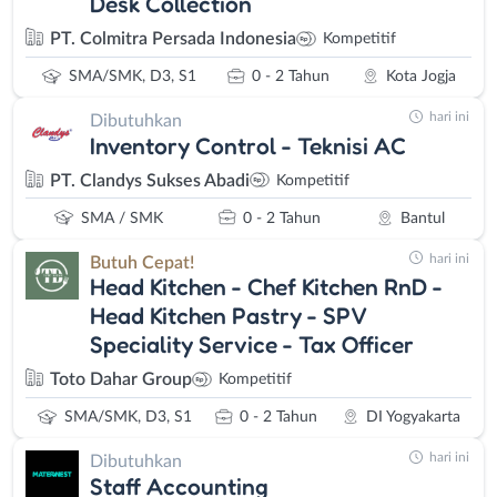
Desk Collection
PT. Colmitra Persada Indonesia
Kompetitif
SMA/SMK, D3, S1
0 - 2 Tahun
Kota Jogja
hari ini
Dibutuhkan
Inventory Control - Teknisi AC
PT. Clandys Sukses Abadi
Kompetitif
SMA / SMK
0 - 2 Tahun
Bantul
hari ini
Butuh Cepat!
Head Kitchen - Chef Kitchen RnD -
Head Kitchen Pastry - SPV
Speciality Service - Tax Officer
Toto Dahar Group
Kompetitif
SMA/SMK, D3, S1
0 - 2 Tahun
DI Yogyakarta
hari ini
Dibutuhkan
Staff Accounting