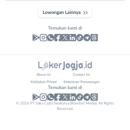
Lowongan Lainnya
Temukan kami di
Laporan
Lowongan
Administrasi
Bantul
Email
Nama
*
About Us
Contact Us
Ahli
Bebas
Lengkap
*
Kebijakan Privasi
Ketentuan Pemasangan
Gizi
(Remote
Temukan kami di
Ahli
Work)
Kecantikan
Gunungkidul
© 2026 PT Saka Cipta Swakarya (Roocket Media). All Rights
No. Telp /
Analis
Kota
Reserved.
Email
WhatsApp
*
*
/
Jogja
Peneliti
Kulon
Kirim kode
Animator
Progo