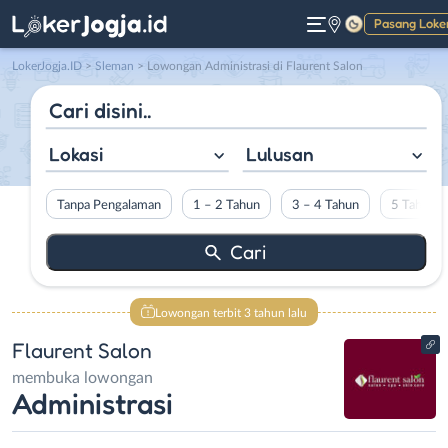
Pasang Loke
Gelap
LokerJogja.ID
>
Sleman
> Lowongan Administrasi di Flaurent Salon
Lokasi
Lulusan
Tanpa Pengalaman
1 – 2 Tahun
3 – 4 Tahun
5 Tahun L
Lowongan terbit 3 tahun lalu
Flaurent Salon
membuka lowongan
Administrasi