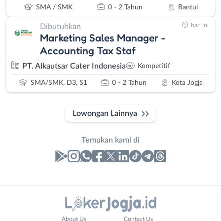
SMA / SMK
0 - 2 Tahun
Bantul
hari ini
Dibutuhkan
Marketing Sales Manager -
Accounting Tax Staf
PT. Alkautsar Cater Indonesia
Kompetitif
SMA/SMK, D3, S1
0 - 2 Tahun
Kota Jogja
Lowongan Lainnya
Temukan kami di
Laporan
Lowongan
Administrasi
Bantul
Nama
About Us
Contact Us