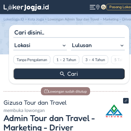
Pasang Loke
Gelap
LokerJogja.ID
>
Kota Jogja
> Lowongan Admin Tour dan Travel – Marketing – Driver Wisata di Gizusa Tour dan Trave
Lokasi
Lulusan
Tanpa Pengalaman
1 – 2 Tahun
3 – 4 Tahun
5 Tahun L
Lowongan sudah ditutup
Gizusa Tour dan Travel
membuka lowongan
Admin Tour dan Travel -
Marketing - Driver