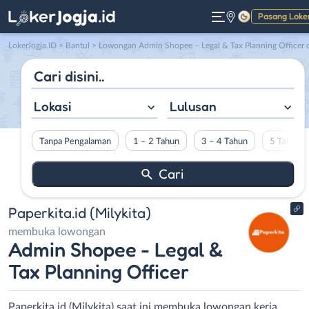
Pasang Loke
Gelap
LokerJogja.ID
>
Bantul
> Lowongan Admin Shopee – Legal & Tax Planning Officer di Paperkita.i
Lokasi
Lulusan
Tanpa Pengalaman
1 – 2 Tahun
3 – 4 Tahun
5 Tahun L
Paperkita.id (Milykita)
membuka lowongan
Admin Shopee - Legal &
Tax Planning Officer
Paperkita.id (Milykita) saat ini membuka lowongan kerja