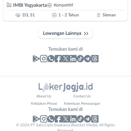
IMBI Yogyakarta
Kompetitif
D3, S1
1 - 2 Tahun
Sleman
Lowongan Lainnya
Temukan kami di
Laporan
Lowongan
Administrasi
Bantul
Nama
About Us
Contact Us
Ahli
Bebas
Lengkap
*
Kebijakan Privasi
Ketentuan Pemasangan
Gizi
(Remote
Temukan kami di
Ahli
Work)
Kecantikan
Gunungkidul
© 2026 PT Saka Cipta Swakarya (Roocket Media). All Rights
No. Telp /
Analis
Kota
Reserved.