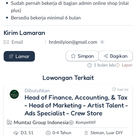
Sudah pernah bekerja di bagian admin online shop (nilai
plus)
Bersedia bekerja minimal 6 bulan
Kirim
Lamaran
:
Email
hrdmilyion@gmail.com
Email
Simpan
Bagikan
Lamar
1 bulan lalu
Lapor
Lowongan
Terkait
hari ini
Dibutuhkan
Head of Finance, Accounting, & Tax
- Head of Marketing - Artist Talent -
Ads Specialist - Crew Store
Mumtaz Group Indonesia
Kompetitif
D3, S1
0-4 Tahun
Sleman, Luar DIY