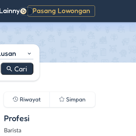
Lainnya
Pasang Lowongan
Gelap
lusan
Riwayat
Simpan
Profesi
Barista