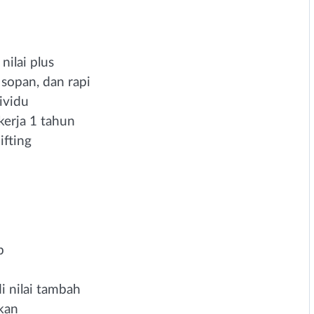
nilai plus
 sopan, dan rapi
ividu
kerja 1 tahun
ifting
b
 nilai tambah
kan