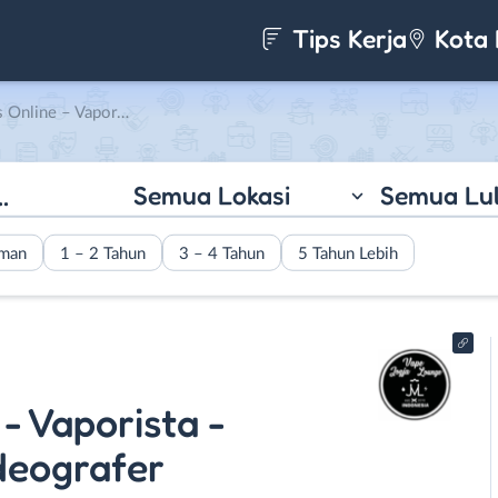
Tips Kerja
Kota 
g – Videografer di Jogja Vape Lounge
Semua Lokasi
Semua Lu
aman
1 – 2 Tahun
3 – 4 Tahun
5 Tahun Lebih
- Vaporista -
deografer