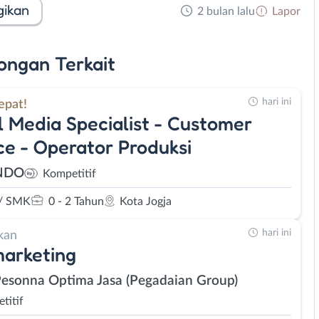
gikan
2 bulan lalu
Lapor
ongan
Terkait
hari ini
epat!
l Media Specialist - Customer
ce - Operator Produksi
NDO
Kompetitif
/ SMK
0 - 2 Tahun
Kota Jogja
hari ini
kan
arketing
Pesonna Optima Jasa (Pegadaian Group)
titif