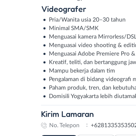
Videografer
Pria/Wanita usia 20–30 tahun
Minimal SMA/SMK
Menguasai kamera Mirrorless/DS
Menguasai video shooting & edit
Menguasai Adobe Premiere Pro & 
Kreatif, teliti, dan bertanggung ja
Mampu bekerja dalam tim
Pengalaman di bidang videografi m
Paham produk, tren, dan kebutuhan
Domisili Yogyakarta lebih diutama
Kirim
Lamaran
:
No. Telepon
+628133535350
WhatsApp