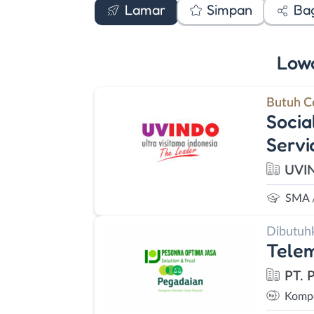
Lamar
Simpan
Ba
Low
Butuh C
Socia
Servi
UVI
SMA 
Dibutuh
Telem
PT. 
Kompe