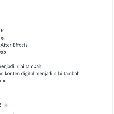
LR
ing
After Effects
wab
enjadi nilai tambah
 konten digital menjadi nilai tambah
kan
2