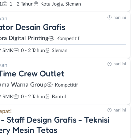
1
1 - 2 Tahun
Kota Jogja, Sleman
hari ini
kan
tor Desain Grafis
ra Digital Printing
Kompetitif
/ SMK
0 - 2 Tahun
Sleman
hari ini
kan
Time Crew Outlet
ama Warna Group
Kompetitif
/ SMK
0 - 2 Tahun
Bantul
hari ini
epat!
 - Staff Design Grafis - Teknisi
ry Mesin Tetas