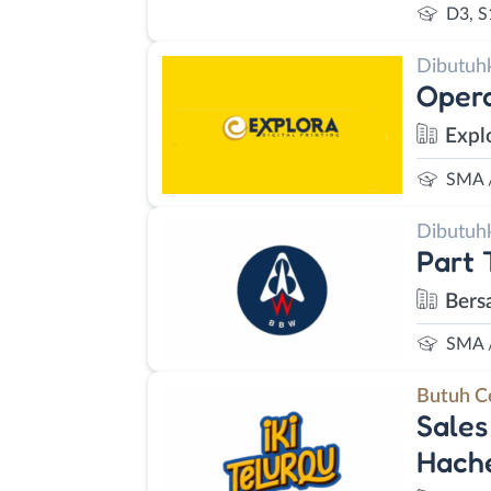
D3, S
Dibutuh
Opera
Explo
SMA 
Dibutuh
Part 
Bers
SMA 
Butuh C
Sales
Hache