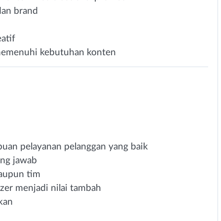
dan brand
atif
 memenuhi kebutuhan konten
uan pelayanan pelanggan yang baik
gung jawab
aupun tim
er menjadi nilai tambah
kan