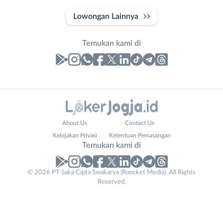
Lowongan Lainnya
Temukan kami di
Laporan
Lowongan
Administrasi
Bantul
Nama
About Us
Contact Us
Ahli
Bebas
Lengkap
*
Kebijakan Privasi
Ketentuan Pemasangan
Gizi
(Remote
Temukan kami di
Ahli
Work)
Kecantikan
Gunungkidul
© 2026 PT Saka Cipta Swakarya (Roocket Media). All Rights
Email
No. Telp /
*
Analis
Kota
Reserved.
Email
WhatsApp
*
*
/
Jogja
Peneliti
Kulon
Kirim kode
Animator
Progo