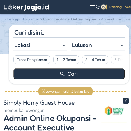
Pasang Loke
Gelap
LokerJogja.ID
>
Sleman
> Lowongan Admin Online Okupansi – Account Executive di Simply Homy Guest House
Lokasi
Lulusan
Tanpa Pengalaman
1 – 2 Tahun
3 – 4 Tahun
5 Tahun L
Lowongan terbit 2 bulan lalu
Simply Homy Guest House
membuka lowongan
Admin Online Okupansi -
Account Executive