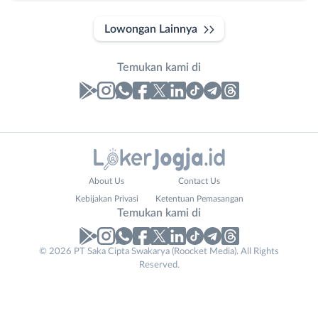
Lowongan Lainnya
Temukan kami di
Laporan
Lowongan
Administrasi
Bantul
Nama
About Us
Contact Us
Ahli
Bebas
Lengkap
*
Kebijakan Privasi
Ketentuan Pemasangan
Gizi
(Remote
Temukan kami di
Ahli
Work)
Kecantikan
Gunungkidul
© 2026 PT Saka Cipta Swakarya (Roocket Media). All Rights
No. Telp /
Analis
Kota
Reserved.
Email
WhatsApp
*
*
/
Jogja
Peneliti
Kulon
Kirim kode
Animator
Progo