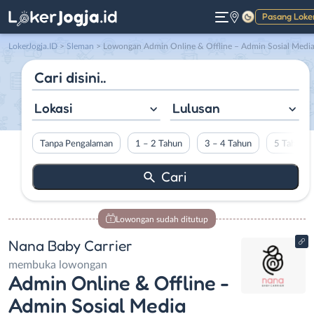
Pasang Loke
Gelap
LokerJogja.ID
>
Sleman
> Lowongan Admin Online & Offline – Admin Sosial Media Specialist – Admin Rekap Data di Nana Baby Carrie
Lokasi
Lulusan
Tanpa Pengalaman
1 – 2 Tahun
3 – 4 Tahun
5 Tahun L
Lowongan sudah ditutup
Nana Baby Carrier
membuka lowongan
Admin Online & Offline -
Admin Sosial Media