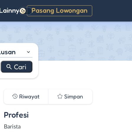
Lainnya
Pasang Lowongan
Gelap
lusan
Riwayat
Simpan
Profesi
Barista