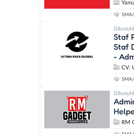
Yama
SMA/
Dibutuh
Staf 
Staf 
- Adm
CV. 
SMA/
Dibutuh
Admin
Help
RM G