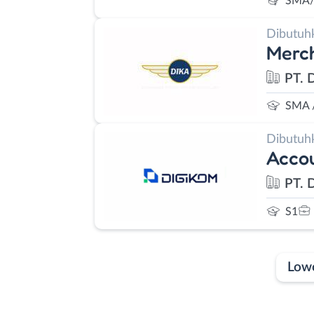
SMA/
Dibutuh
Merch
PT. 
SMA 
Dibutuh
Acco
PT. 
S1
Low