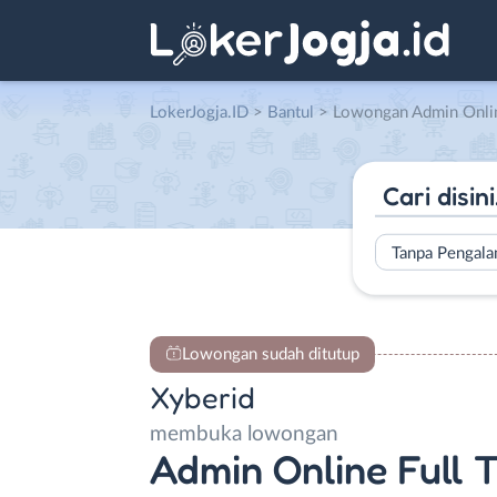
LokerJogja.ID
>
Bantul
> Lowongan Admin Online Full Time – Flo
Tanpa Pengal
Lowongan sudah ditutup
Xyberid
membuka lowongan
Admin Online Full Ti