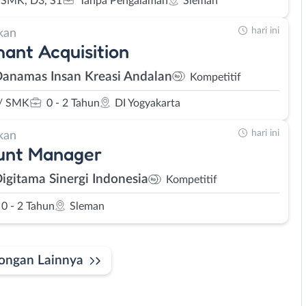
SMK, D3, S1
Tanpa Pengalaman
Sleman
hari ini
kan
ant Acquisition
Danamas Insan Kreasi Andalan
Kompetitif
/ SMK
0 - 2 Tahun
DI Yogyakarta
hari ini
kan
unt Manager
Digitama Sinergi Indonesia
Kompetitif
0 - 2 Tahun
Sleman
ongan Lainnya