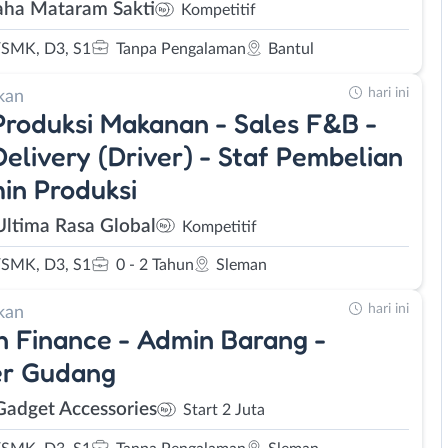
ha Mataram Sakti
Kompetitif
SMK, D3, S1
Tanpa Pengalaman
Bantul
hari ini
kan
Produksi Makanan - Sales F&B -
Delivery (Driver) - Staf Pembelian
in Produksi
Ultima Rasa Global
Kompetitif
SMK, D3, S1
0 - 2 Tahun
Sleman
hari ini
kan
 Finance - Admin Barang -
er Gudang
adget Accessories
Start 2 Juta