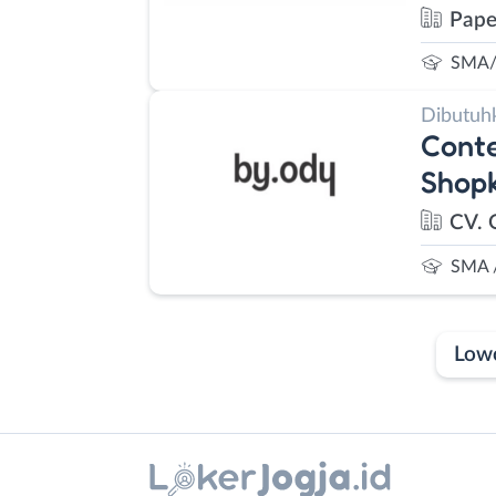
Pape
SMA/
Dibutuh
Conte
Shop
CV. 
SMA 
Low
Laporan
Lowongan