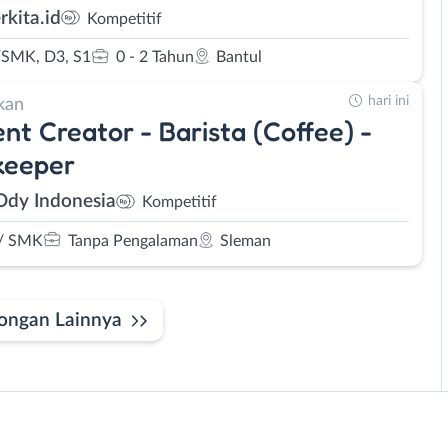
rkita.id
Kompetitif
SMK, D3, S1
0 - 2 Tahun
Bantul
hari ini
kan
nt Creator - Barista (Coffee) -
keeper
Ody Indonesia
Kompetitif
/ SMK
Tanpa Pengalaman
Sleman
ongan Lainnya