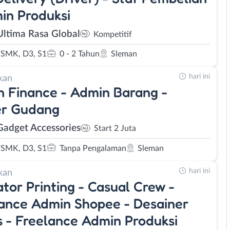
in Produksi
Ultima Rasa Global
Kompetitif
SMK, D3, S1
0 - 2 Tahun
Sleman
hari ini
kan
 Finance - Admin Barang -
er Gudang
adget Accessories
Start 2 Juta
SMK, D3, S1
Tanpa Pengalaman
Sleman
hari ini
kan
tor Printing - Casual Crew -
ance Admin Shopee - Desainer
s - Freelance Admin Produksi