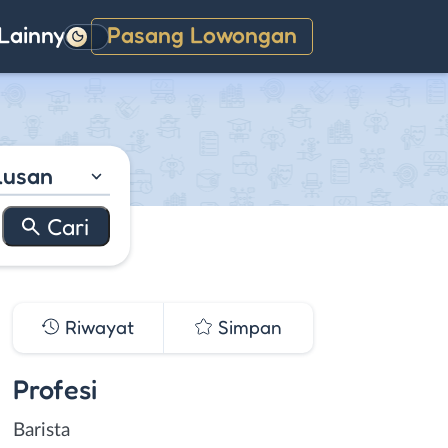
Lainnya
Pasang Lowongan
Gelap
lusan
Riwayat
Simpan
Profesi
Barista