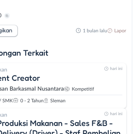
0
gikan
1 bulan lalu
Lapor
ongan
Terkait
hari ini
kan
nt Creator
san Barkasmal Nusantara
Kompetitif
/ SMK
0 - 2 Tahun
Sleman
hari ini
kan
Produksi Makanan - Sales F&B -
Delivery (Driver) - Staf Pembelian