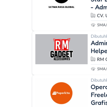
- Adm
CV. 
SMA/
Dibutuh
Admin
Help
RM G
SMA/
Dibutuh
Opera
Freel
Grafi