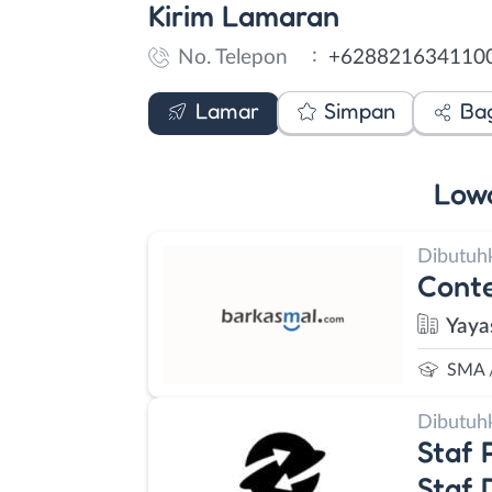
Kirim
Lamaran
:
No. Telepon
+628821634110
WhatsApp
Lamar
Simpan
Ba
Low
Dibutuh
Conte
Yaya
SMA 
Dibutuh
Staf 
Staf 