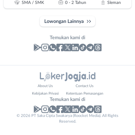
SMA / SMK
0 - 2 Tahun
Sleman
Lowongan Lainnya
Temukan kami di
Laporan
Lowongan
Administrasi
Bantul
Nama
About Us
Contact Us
Ahli
Bebas
Lengkap
*
Kebijakan Privasi
Ketentuan Pemasangan
Gizi
(Remote
Temukan kami di
Ahli
Work)
Kecantikan
Gunungkidul
© 2026 PT Saka Cipta Swakarya (Roocket Media). All Rights
No. Telp /
Analis
Kota
Reserved.
Email
WhatsApp
*
*
/
Jogja
Peneliti
Kulon