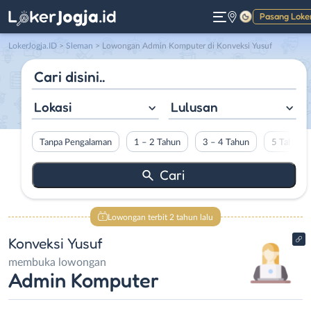
Pasang Loke
Gelap
LokerJogja.ID
>
Sleman
> Lowongan Admin Komputer di Konveksi Yusuf
Lokasi
Lulusan
Tanpa Pengalaman
1 – 2 Tahun
3 – 4 Tahun
5 Tahun L
Lowongan terbit 2 tahun lalu
Konveksi Yusuf
membuka lowongan
Admin Komputer