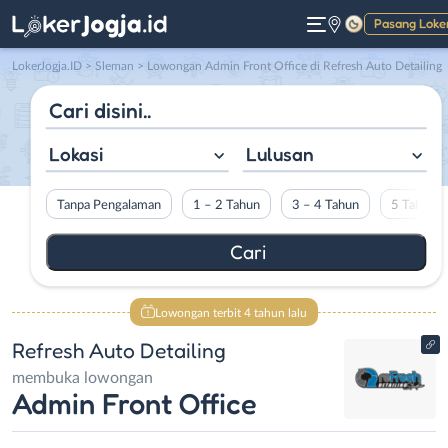
Pasang Loke
Gelap
LokerJogja.ID
>
Sleman
> Lowongan Admin Front Office di Refresh Auto Detailing
Lokasi
Lulusan
Tanpa Pengalaman
1 – 2 Tahun
3 – 4 Tahun
5 Tahun L
Lowongan terbit 4 tahun lalu
Refresh Auto Detailing
membuka lowongan
Admin Front Office