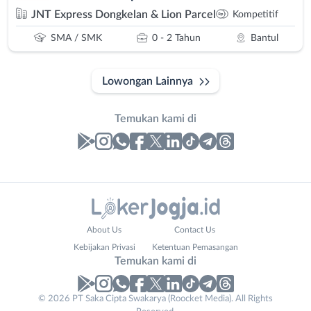
JNT Express Dongkelan & Lion Parcel
Kompetitif
SMA / SMK
0 - 2 Tahun
Bantul
Lowongan Lainnya
Temukan kami di
Laporan
Lowongan
Administrasi
Bantul
Contact
Nama
About Us
Contact Us
Ahli
Bebas
Email
Lengkap
*
*
Kebijakan Privasi
Ketentuan Pemasangan
Gizi
(Remote
Temukan kami di
Ahli
Work)
Kecantikan
Gunungkidul
© 2026 PT Saka Cipta Swakarya (Roocket Media). All Rights
No. Telp /
Analis
Kota