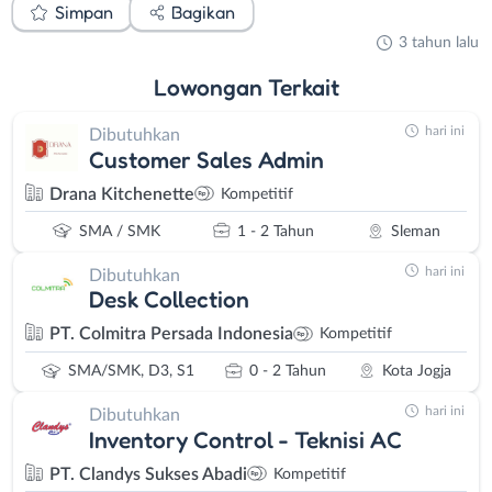
Simpan
Bagikan
3 tahun lalu
Lowongan
Terkait
hari ini
Dibutuhkan
Customer Sales Admin
Drana Kitchenette
Kompetitif
SMA / SMK
1 - 2 Tahun
Sleman
hari ini
Dibutuhkan
Desk Collection
PT. Colmitra Persada Indonesia
Kompetitif
SMA/SMK, D3, S1
0 - 2 Tahun
Kota Jogja
hari ini
Dibutuhkan
Inventory Control - Teknisi AC
PT. Clandys Sukses Abadi
Kompetitif