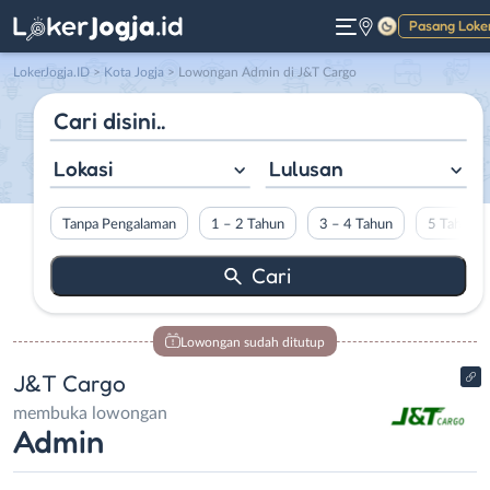
Pasang Loke
Gelap
LokerJogja.ID
>
Kota Jogja
> Lowongan Admin di J&T Cargo
Lokasi
Lulusan
Tanpa Pengalaman
1 – 2 Tahun
3 – 4 Tahun
5 Tahun L
Lowongan sudah ditutup
J&T Cargo
membuka lowongan
Admin