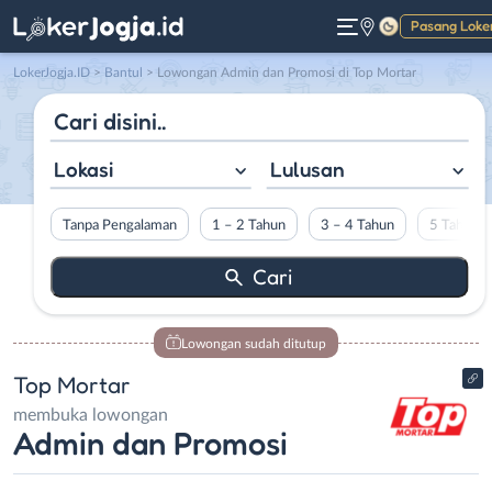
Pasang Loke
Gelap
LokerJogja.ID
>
Bantul
> Lowongan Admin dan Promosi di Top Mortar
Lokasi
Lulusan
Tanpa Pengalaman
1 – 2 Tahun
3 – 4 Tahun
5 Tahun L
Lowongan sudah ditutup
Top Mortar
membuka lowongan
Admin dan Promosi