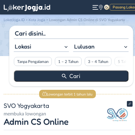
Pasang Loke
Gelap
LokerJogja.ID
>
Kota Jogja
> Lowongan Admin CS Online di SVO Yogyakarta
Lokasi
Lulusan
Tanpa Pengalaman
1 – 2 Tahun
3 – 4 Tahun
5 Tahun L
Lowongan terbit 1 tahun lalu
SVO Yogyakarta
membuka lowongan
Admin CS Online