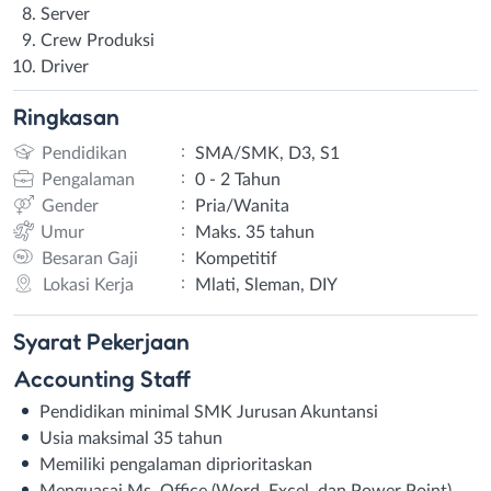
Server
Crew Produksi
Driver
Ringkasan
:
Pendidikan
SMA/SMK, D3, S1
:
Pengalaman
0 - 2 Tahun
:
Gender
Pria/Wanita
:
Umur
Maks. 35 tahun
:
Besaran Gaji
Kompetitif
:
Lokasi Kerja
Mlati, Sleman, DIY
Syarat
Pekerjaan
Accounting Staff
Pendidikan minimal SMK Jurusan Akuntansi
Usia maksimal 35 tahun
Memiliki pengalaman diprioritaskan
Menguasai Ms. Office (Word, Excel, dan Power Point)