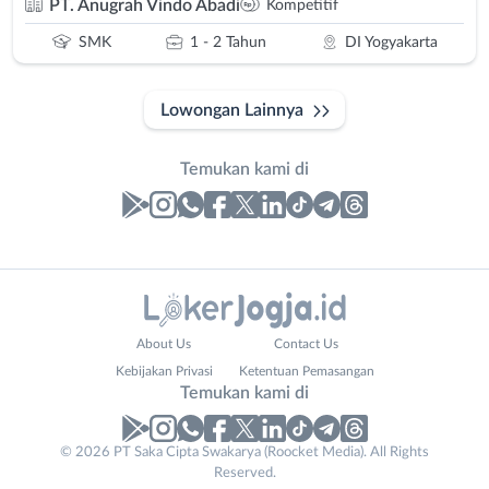
PT. Anugrah Vindo Abadi
Kompetitif
SMK
1 - 2 Tahun
DI Yogyakarta
Lowongan Lainnya
Temukan kami di
Laporan
Lowongan
Administrasi
Bantul
Nama
About Us
Contact Us
Ahli
Bebas
Lengkap
*
Kebijakan Privasi
Ketentuan Pemasangan
Gizi
(Remote
Temukan kami di
Ahli
Work)
Kecantikan
Gunungkidul
© 2026 PT Saka Cipta Swakarya (Roocket Media). All Rights
No. Telp /
Analis
Kota
Reserved.
Email
WhatsApp
*
*