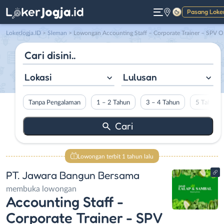
Pasang Loke
Gelap
LokerJogja.ID
>
Sleman
> Lowongan Accounting Staff – Corporate Trainer – SPV Outlet – SPV Produksi – Kitchen – Kasir – Bar/Waiters – Server – Crew Produksi – Driver di PT. Jawara Bangun Bersama
Lokasi
Lulusan
Tanpa Pengalaman
1 – 2 Tahun
3 – 4 Tahun
5 Tahun L
Lowongan terbit 1 tahun lalu
PT. Jawara Bangun Bersama
membuka lowongan
Accounting Staff -
Corporate Trainer - SPV