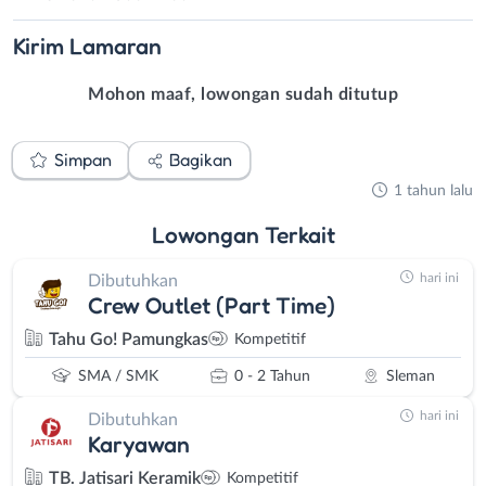
Kirim
Lamaran
Mohon maaf, lowongan sudah ditutup
Simpan
Bagikan
1 tahun lalu
Lowongan
Terkait
hari ini
Dibutuhkan
Crew Outlet (Part Time)
Tahu Go! Pamungkas
Kompetitif
SMA / SMK
0 - 2 Tahun
Sleman
hari ini
Dibutuhkan
Karyawan
TB. Jatisari Keramik
Kompetitif