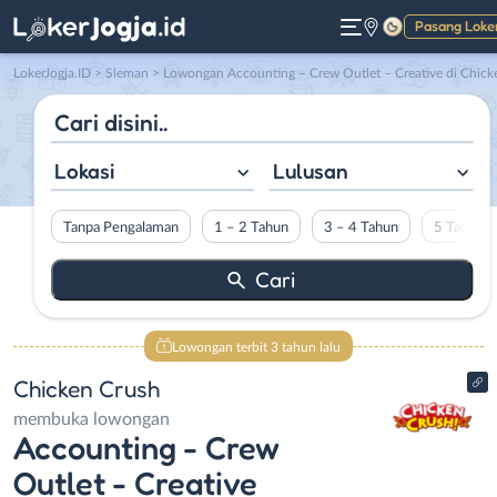
Pasang Loke
Gelap
LokerJogja.ID
>
Sleman
> Lowongan Accounting – Crew Outlet – Creative di Chicken Crus
Lokasi
Lulusan
Tanpa Pengalaman
1 – 2 Tahun
3 – 4 Tahun
5 Tahun L
Lowongan terbit 3 tahun lalu
Chicken Crush
membuka lowongan
Accounting - Crew
Outlet - Creative