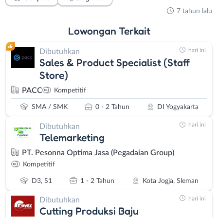
7 tahun lalu
Lowongan
Terkait
hari ini
Dibutuhkan
Sales & Product Specialist (Staff
Store)
PACC
Kompetitif
SMA / SMK
0 - 2 Tahun
DI Yogyakarta
hari ini
Dibutuhkan
Telemarketing
PT. Pesonna Optima Jasa (Pegadaian Group)
Kompetitif
D3, S1
1 - 2 Tahun
Kota Jogja, Sleman
hari ini
Dibutuhkan
Cutting Produksi Baju