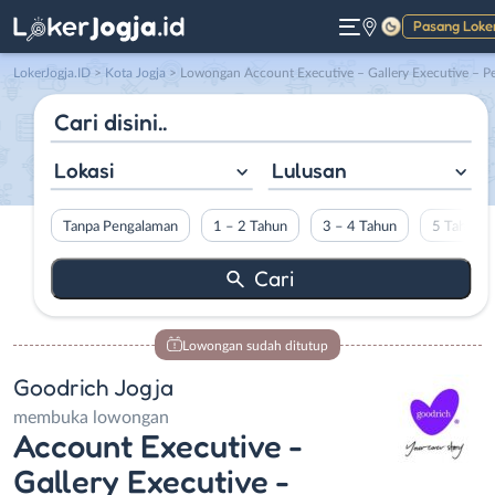
Pasang Loke
Gelap
LokerJogja.ID
>
Kota Jogja
> Lowongan Account Executive – Gallery Executive – Penjahit di Goodrich Jogj
Lokasi
Lulusan
Tanpa Pengalaman
1 – 2 Tahun
3 – 4 Tahun
5 Tahun L
Lowongan sudah ditutup
Goodrich Jogja
membuka lowongan
Account Executive -
Gallery Executive -