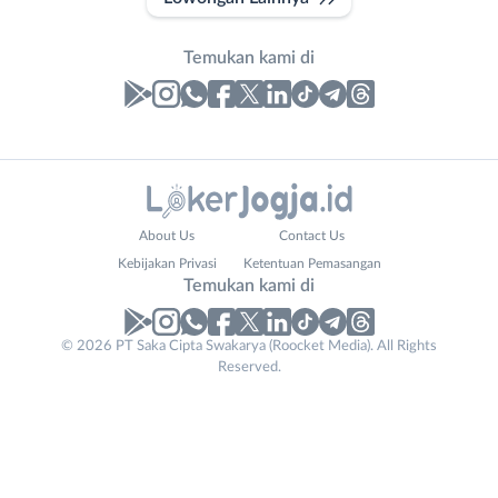
Temukan kami di
Laporan
Lowongan
Administrasi
Bantul
Nama
About Us
Contact Us
Ahli
Bebas
Lengkap
*
Kebijakan Privasi
Ketentuan Pemasangan
Gizi
(Remote
Temukan kami di
Ahli
Work)
Kecantikan
Gunungkidul
© 2026 PT Saka Cipta Swakarya (Roocket Media). All Rights
Phone
No. Telp /
Analis
Kota
Reserved.
Number
Email
WhatsApp
*
*
*
/
Jogja
Peneliti
Kulon
Kirim kode
Animator
Progo
Apoteker
Luar
Arsitek
DIY