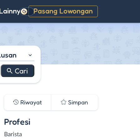
Lainnya
Pasang Lowongan
Gelap
lusan
Riwayat
Simpan
Profesi
Barista