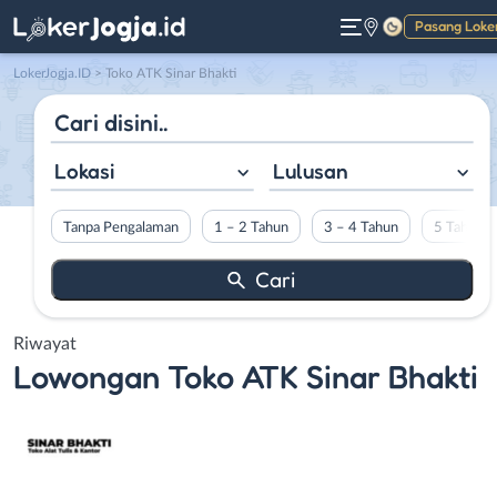
Pasang Loke
Gelap
LokerJogja.ID
>
Toko ATK Sinar Bhakti
Lokasi
Lulusan
Tanpa Pengalaman
1 – 2 Tahun
3 – 4 Tahun
5 Tahun L
Riwayat
Lowongan
Toko ATK Sinar Bhakti