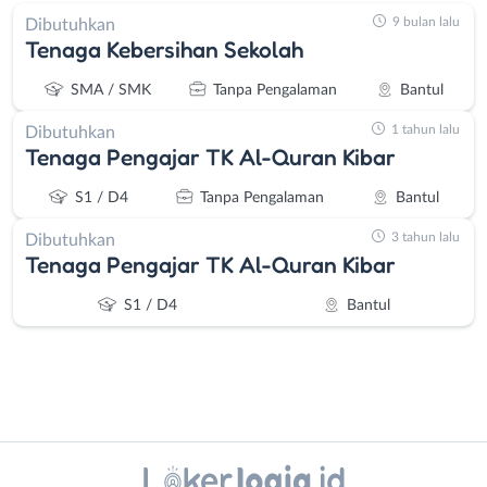
9 bulan lalu
Dibutuhkan
Tenaga Kebersihan Sekolah
SMA / SMK
Tanpa Pengalaman
Bantul
1 tahun lalu
Dibutuhkan
Tenaga Pengajar TK Al-Quran Kibar
S1 / D4
Tanpa Pengalaman
Bantul
3 tahun lalu
Dibutuhkan
Tenaga Pengajar TK Al-Quran Kibar
S1 / D4
Bantul
Instagram
WhatsApp
Administrasi
Bantul
X - Twitter
Telegram
Ahli
Bebas