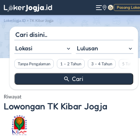
Pasang Loke
Gelap
LokerJogja.ID
>
TK Kibar Jogja
Lokasi
Lulusan
Tanpa Pengalaman
1 – 2 Tahun
3 – 4 Tahun
5 Tahun L
Riwayat
Lowongan
TK Kibar Jogja