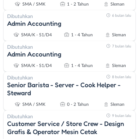
SMA / SMK
1 - 2 Tahun
Sleman
6 bulan lalu
Dibutuhkan
Admin Accounting
SMA/K - S1/D4
1 - 4 Tahun
Sleman
7 bulan lalu
Dibutuhkan
Admin Accounting
SMA/K - S1/D4
1 - 4 Tahun
Sleman
8 bulan lalu
Dibutuhkan
Senior Barista - Server - Cook Helper -
Steward
Instagram
WhatsApp
SMA / SMK
0 - 2 Tahun
Sleman
X - Twitter
Telegram
9 bulan lalu
Dibutuhkan
Customer Service / Store Crew - Design
Kanal Lainnya..
Grafis & Operator Mesin Cetak