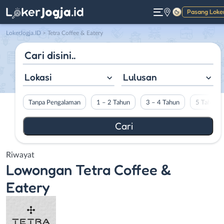
Pasang Loke
Gelap
LokerJogja.ID
>
Tetra Coffee & Eatery
Lokasi
Lulusan
Tanpa Pengalaman
1 – 2 Tahun
3 – 4 Tahun
5 Tahun L
Riwayat
Lowongan
Tetra Coffee &
Eatery