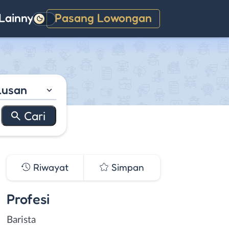
Lainnya
Pasang Lowongan
Gelap
lusan
Riwayat
Simpan
Profesi
Barista