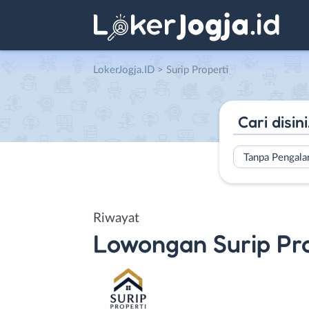
LokerJogja.ID
>
Surip Properti
Tanpa Pengal
Riwayat
Lowongan
Surip Pr