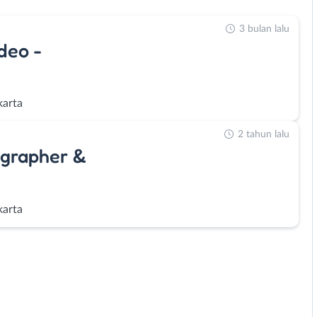
3 bulan lalu
deo -
karta
2 tahun lalu
ographer &
karta