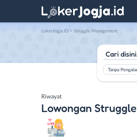
LokerJogja.ID
>
Struggle Management
Tanpa Pengal
Riwayat
Lowongan
Struggl