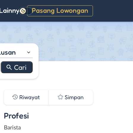
Lainnya
Pasang Lowongan
Gelap
lusan
Riwayat
Simpan
Profesi
Barista