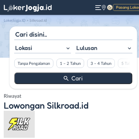
Pasang Loke
Gelap
LokerJogja.ID
>
Silkroad.id
Lokasi
Lulusan
Tanpa Pengalaman
1 – 2 Tahun
3 – 4 Tahun
5 Tahun L
Riwayat
Lowongan
Silkroad.id