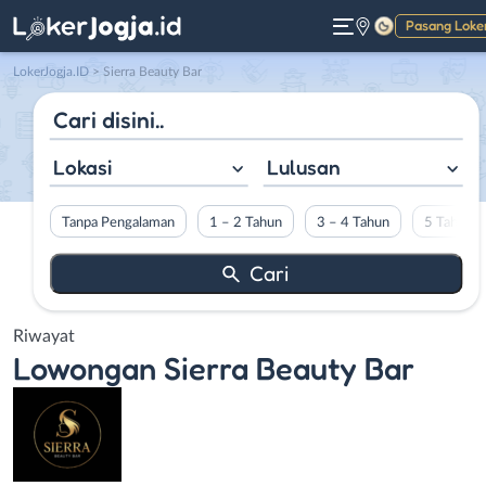
Pasang Loke
Gelap
LokerJogja.ID
>
Sierra Beauty Bar
Lokasi
Lulusan
Tanpa Pengalaman
1 – 2 Tahun
3 – 4 Tahun
5 Tahun L
Riwayat
Lowongan
Sierra Beauty Bar