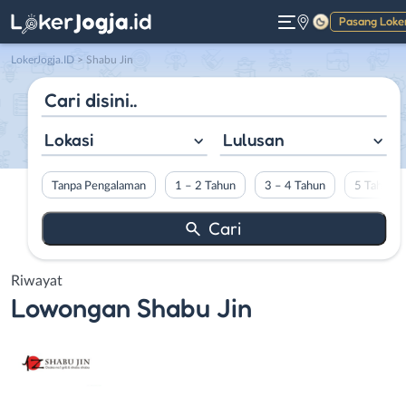
Pasang Loke
Gelap
LokerJogja.ID
>
Shabu Jin
Lokasi
Lulusan
Tanpa Pengalaman
1 – 2 Tahun
3 – 4 Tahun
5 Tahun L
Riwayat
Lowongan
Shabu Jin