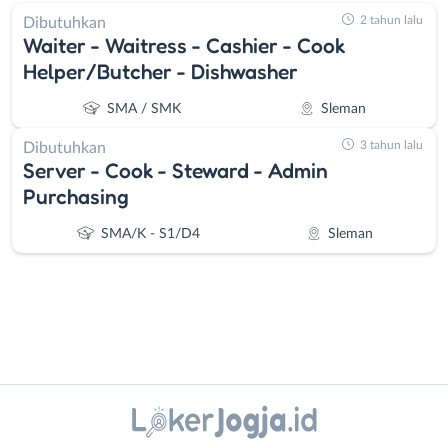
2 tahun lalu
Dibutuhkan
Waiter - Waitress - Cashier - Cook
Helper/Butcher - Dishwasher
SMA / SMK
Sleman
3 tahun lalu
Dibutuhkan
Server - Cook - Steward - Admin
Purchasing
SMA/K - S1/D4
Sleman
Instagram
WhatsApp
Administrasi
Bantul
Ahli
Bebas
X - Twitter
Telegram
Gizi
(Remote
Kanal Lainnya..
Ahli
Work)