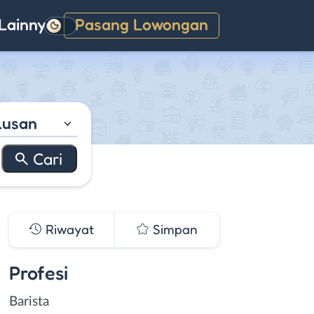
Lainnya
Pasang Lowongan
Gelap
lusan
Riwayat
Simpan
Profesi
Barista