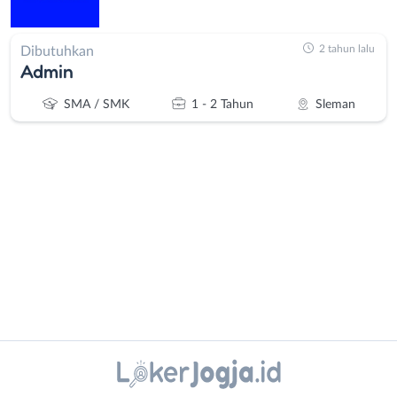
2 tahun lalu
Dibutuhkan
Admin
SMA / SMK
1 - 2 Tahun
Sleman
Administrasi
Bantul
Ahli
Bebas
Gizi
(Remote
Ahli
Work)
Instagram
WhatsApp
Kecantikan
Gunungkidul
Analis
Kota
X - Twitter
Telegram
/
Jogja
Peneliti
Kulon
Kanal Lainnya..
Animator
Progo