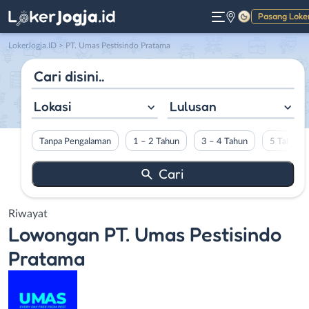
Pasang Loke
Gelap
LokerJogja.ID
>
PT. Umas Pestisindo Pratama
Lokasi
Lulusan
Tanpa Pengalaman
1 – 2 Tahun
3 – 4 Tahun
5 Tahun L
Riwayat
Lowongan
PT. Umas Pestisindo
Pratama