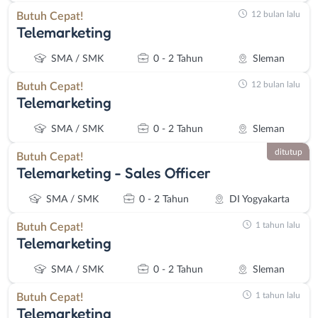
12 bulan lalu
Butuh Cepat!
Telemarketing
SMA / SMK
0 - 2 Tahun
Sleman
12 bulan lalu
Butuh Cepat!
Telemarketing
SMA / SMK
0 - 2 Tahun
Sleman
ditutup
Butuh Cepat!
Telemarketing - Sales Officer
SMA / SMK
0 - 2 Tahun
DI Yogyakarta
1 tahun lalu
Butuh Cepat!
Telemarketing
Instagram
WhatsApp
SMA / SMK
0 - 2 Tahun
Sleman
1 tahun lalu
Butuh Cepat!
X - Twitter
Telegram
Telemarketing