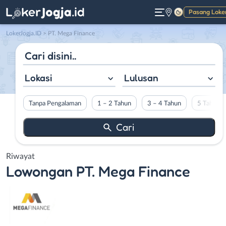
Pasang Loke
Gelap
LokerJogja.ID
>
PT. Mega Finance
Lokasi
Lulusan
Tanpa Pengalaman
1 – 2 Tahun
3 – 4 Tahun
5 Tahun L
Riwayat
Lowongan
PT. Mega Finance